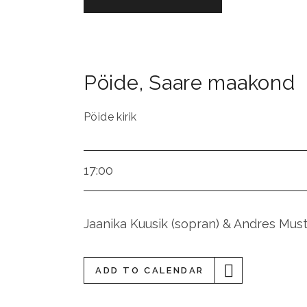
Pöide
,
Saare maakond
Pöide kirik
17:00
Jaanika Kuusik (sopran) & Andres Musto
ADD TO CALENDAR