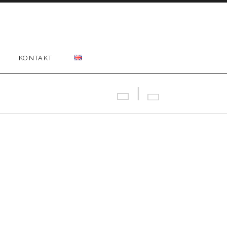
KONTAKT
Previous Gig
Back
Next Gig