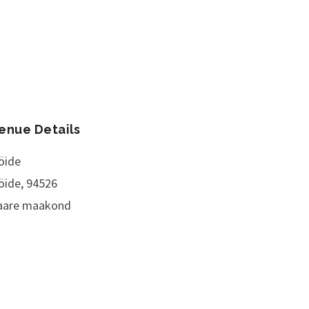
enue Details
öide
öide
,
94526
aare maakond