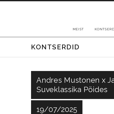
Skip to content
MEIST
KONTSER
KONTSERDID
Andres Mustonen x Jaa
Suveklassika Pöides
19/07/2025