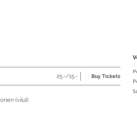
V
P
25.-/15.-
Buy Tickets
P
S
nen (viiul)