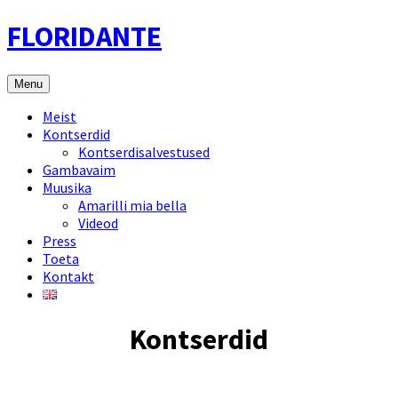
Skip
FLORIDANTE
to
content
Menu
Meist
Kontserdid
Kontserdisalvestused
Gambavaim
Muusika
Amarilli mia bella
Videod
Press
Toeta
Kontakt
Kontserdid