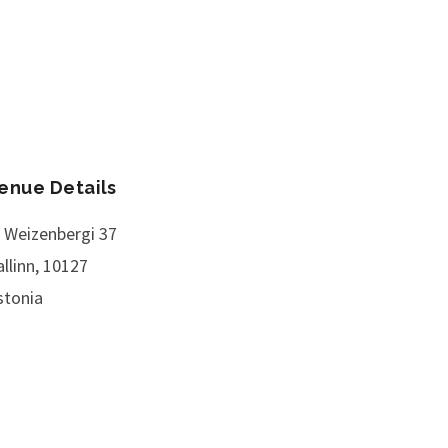
enue Details
. Weizenbergi 37
llinn
,
10127
stonia