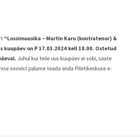
rt
“Lossimuusika – Martin Karu (kontratenor) &
s kuupäev on P 17.03.2024 kell 18.00.
Ostetud
päeval.
Juhul kui teile uus kuupäev ei sobi, saate
mise soovist palume teada anda Piletikeskuse e-