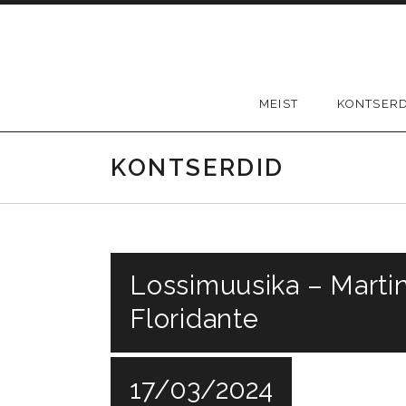
Skip to content
MEIST
KONTSER
KONTSERDID
Lossimuusika – Martin
Floridante
17/03/2024