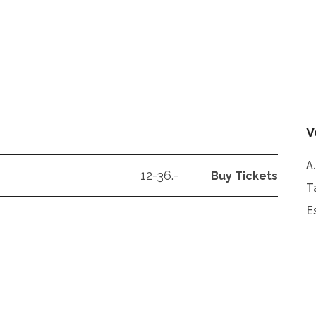
V
A
12-36.-
Buy Tickets
Ta
E