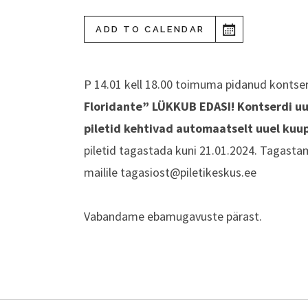
ADD TO CALENDAR
P 14.01 kell 18.00 toimuma pidanud kontse
Floridante” LÜKKUB EDASI!
Kontserdi uu
piletid kehtivad automaatselt uuel kuu
piletid tagastada kuni 21.01.2024. Tagasta
mailile
tagasiost@piletikeskus.ee
Vabandame ebamugavuste pärast.