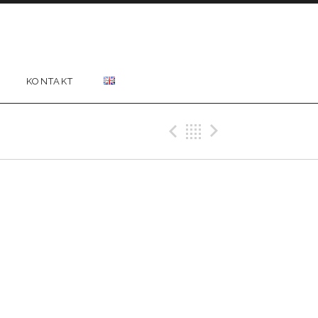
KONTAKT
Previous Gig
Back
Next Gig